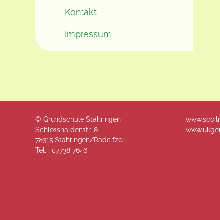
Kontakt
Impressum
© Grundschule Stahringen
www.scoil
Schlosshaldenstr. 8
www.ukger
78315 Stahringen/Radolfzell
Tel. :
07738 7646