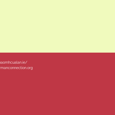
naomhcualan.ie/
manconnection.org