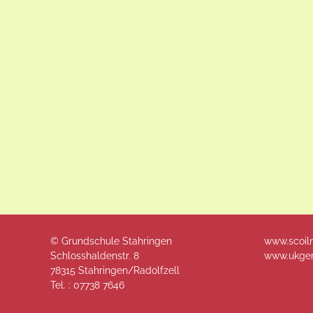
© Grundschule Stahringen
www.scoil
Schlosshaldenstr. 8
www.ukger
78315 Stahringen/Radolfzell
Tel. :
07738 7646