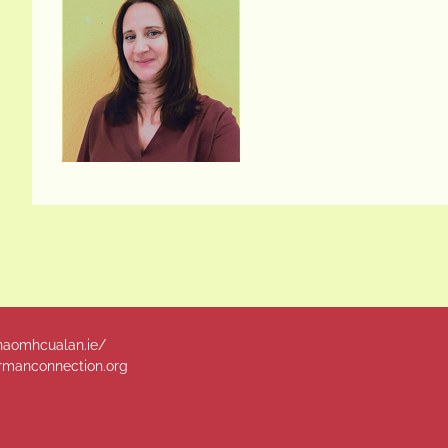
naomhcualan.ie/
manconnection.org