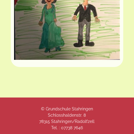
© Grundschule Stahringen
Schlosshaldenstr. 8
78315 Stahringen/Radolfzell
Tel. :
07738 7646